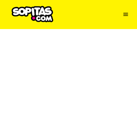
Menu
Sopitas
USA