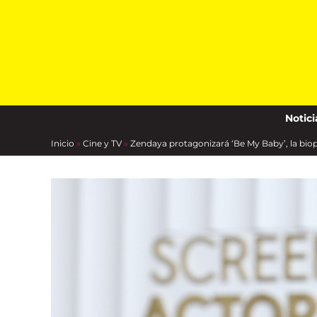
Skip
to
content
Notici
Inicio
»
Cine y TV
»
Zendaya protagonizará ‘Be My Baby’, la bio