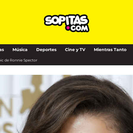
as
Música
Deportes
Cine y TV
Mientras Tanto
pic de Ronnie Spector