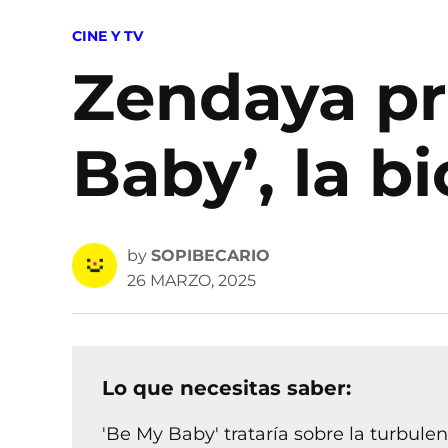
POSTED
CINE Y TV
IN
Zendaya pr
Baby’, la b
by
SOPIBECARIO
26 MARZO, 2025
Lo que necesitas saber:
'Be My Baby' trataría sobre la turbulen