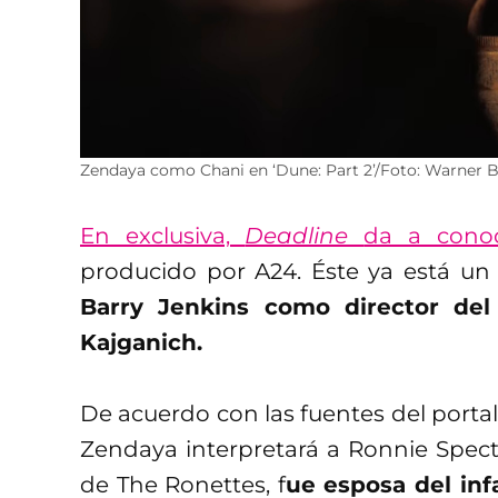
Zendaya como Chani en ‘Dune: Part 2’/Foto: Warner B
En exclusiva,
Deadline
da a cono
producido por A24. Éste ya está u
Barry Jenkins como director de
Kajganich.
De acuerdo con las fuentes del portal
Zendaya interpretará a Ronnie Spect
de The Ronettes, f
ue esposa del inf