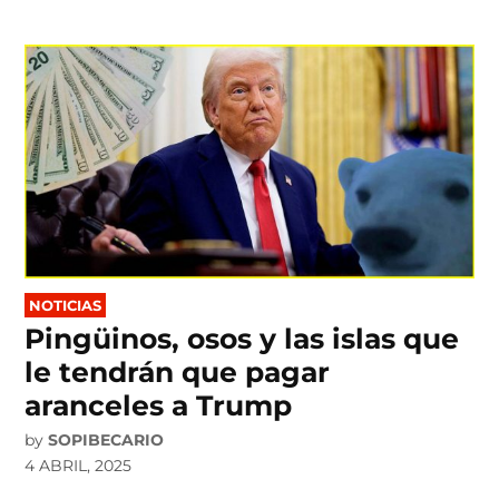
POSTED
NOTICIAS
IN
Pingüinos, osos y las islas que
le tendrán que pagar
aranceles a Trump
by
SOPIBECARIO
4 ABRIL, 2025