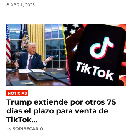
8 ABRIL, 2025
POSTED
NOTICIAS
IN
Trump extiende por otros 75
días el plazo para venta de
TikTok…
by
SOPIBECARIO