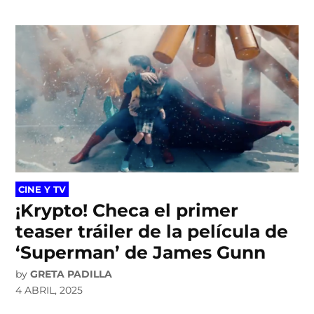
POSTED
CINE Y TV
IN
¡Krypto! Checa el primer
teaser tráiler de la película de
‘Superman’ de James Gunn
by
GRETA PADILLA
4 ABRIL, 2025