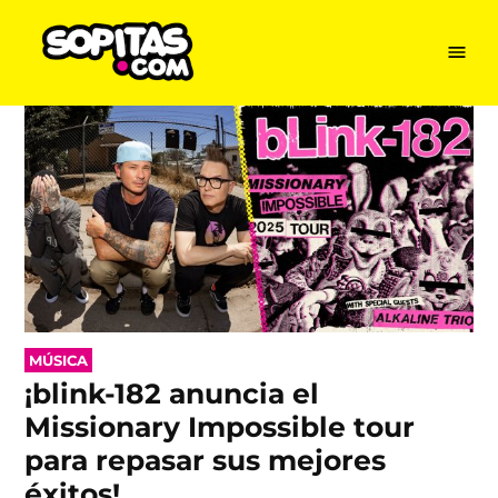
Menu
Sopitas
USA
Skip
to
content
POSTED
MÚSICA
IN
¡blink-182 anuncia el
Missionary Impossible tour
para repasar sus mejores
éxitos!