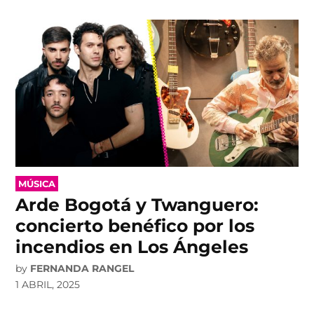
POSTED
MÚSICA
IN
Arde Bogotá y Twanguero:
concierto benéfico por los
incendios en Los Ángeles
by
FERNANDA RANGEL
1 ABRIL, 2025