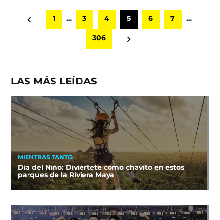
Paginación
1
…
3
4
5
6
7
…
de
306
entradas
LAS MÁS LEÍDAS
MIENTRAS TANTO
Día del Niño: Diviértete como chavito en estos
parques de la Riviera Maya