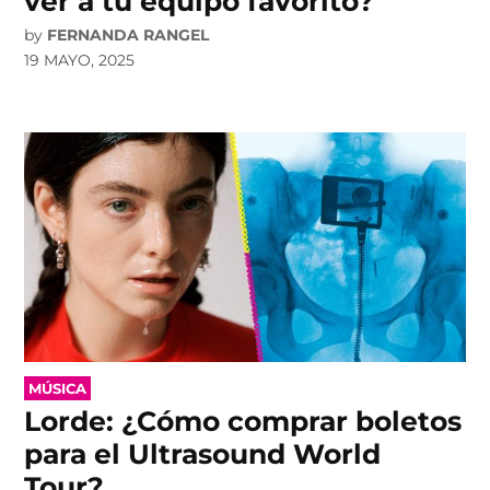
ver a tu equipo favorito?
by
FERNANDA RANGEL
19 MAYO, 2025
POSTED
MÚSICA
IN
Lorde: ¿Cómo comprar boletos
para el Ultrasound World
Tour?