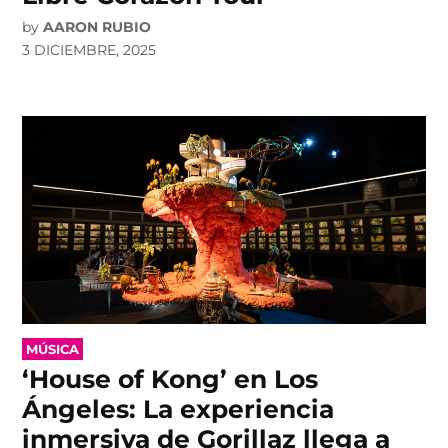
by
AARON RUBIO
3 DICIEMBRE, 2025
POSTED
MÚSICA
IN
‘House of Kong’ en Los
Ángeles: La experiencia
inmersiva de Gorillaz llega a