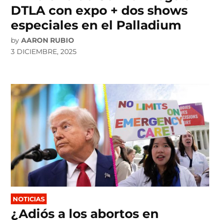
DTLA con expo + dos shows
especiales en el Palladium
by
AARON RUBIO
3 DICIEMBRE, 2025
POSTED
NOTICIAS
IN
¿Adiós a los abortos en