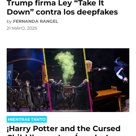
Trump firma Ley “Take It
Down” contra los deepfakes
by
FERNANDA RANGEL
21 MAYO, 2025
POSTED
MIENTRAS TANTO
IN
¡Harry Potter and the Cursed