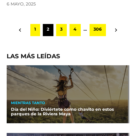
6 MAYO, 2025
Paginación
1
2
3
4
…
306
de
entradas
LAS MÁS LEÍDAS
MIENTRAS TANTO
Día del Niño: Diviértete como chavito en estos
parques de la Riviera Maya