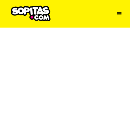
Menu
Sopitas
USA