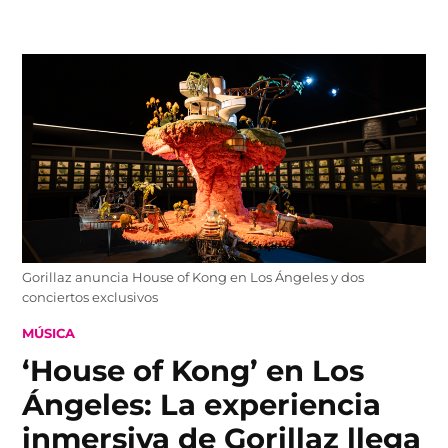
Skip
to
content
Gorillaz anuncia House of Kong en Los Ángeles y dos
conciertos exclusivos
POSTED
MÚSICA
IN
‘House of Kong’ en Los
Ángeles: La experiencia
inmersiva de Gorillaz llega