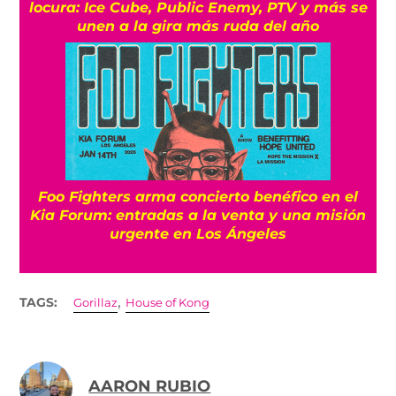
locura: Ice Cube, Public Enemy, PTV y más se
unen a la gira más ruda del año
Foo Fighters arma concierto benéfico en el
Kia Forum: entradas a la venta y una misión
urgente en Los Ángeles
,
TAGS:
Gorillaz
House of Kong
AARON RUBIO