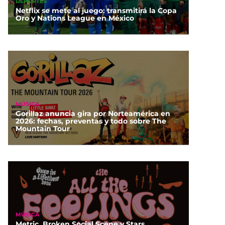
DEPORTES
Netflix se mete al juego: transmitirá la Copa
Oro y Nations League en México
MÚSICA
Gorillaz anuncia gira por Norteamérica en
2026: fechas, preventas y todo sobre The
Mountain Tour
MÚSICA
Metric, Broken Social Scene y Stars