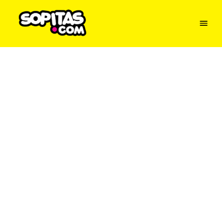
Menu
Sopitas
USA