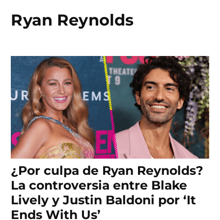
Ryan Reynolds
Skip
to
content
¿Por culpa de Ryan Reynolds?
La controversia entre Blake
Lively y Justin Baldoni por ‘It
Ends With Us’