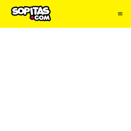
Menu
Sopitas
USA