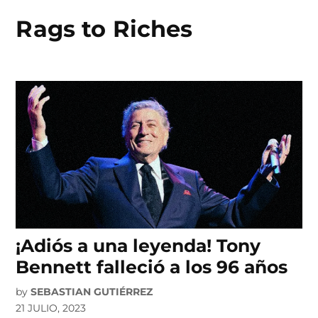
Rags to Riches
Skip
to
content
¡Adiós a una leyenda! Tony
Bennett falleció a los 96 años
by
SEBASTIAN GUTIÉRREZ
21 JULIO, 2023