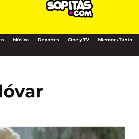
as
Música
Deportes
Cine y TV
Mientras Tanto
dóvar