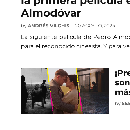
la primera película
Almodóvar
by
ANDRÉS VILCHIS
20 AGOSTO, 2024
La siguiente película de Pedro Almo
para el reconocido cineasta. Y para v
¡Pr
son
más
by
SE