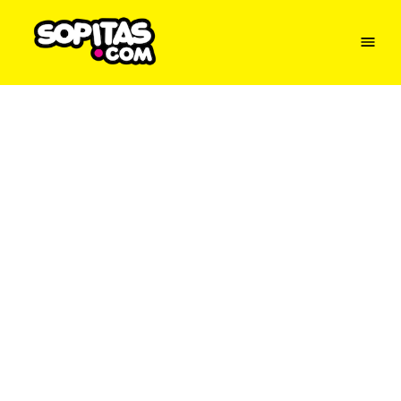
Menu
Sopitas
USA