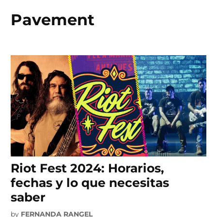
Pavement
Skip
to
content
Riot Fest 2024: Horarios,
fechas y lo que necesitas
saber
by
FERNANDA RANGEL