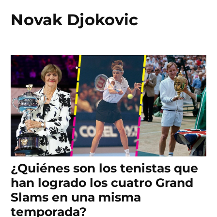
Novak Djokovic
Skip
to
content
¿Quiénes son los tenistas que
han logrado los cuatro Grand
Slams en una misma
temporada?