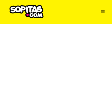
Menu
Sopitas
USA