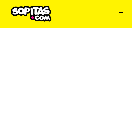
Menu
Sopitas
USA