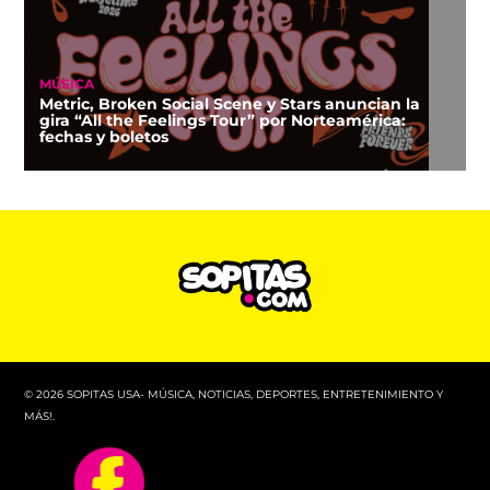
MÚSICA
Metric, Broken Social Scene y Stars anuncian la
gira “All the Feelings Tour” por Norteamérica:
fechas y boletos
© 2026 SOPITAS USA- MÚSICA, NOTICIAS, DEPORTES, ENTRETENIMIENTO Y
MÁS!.