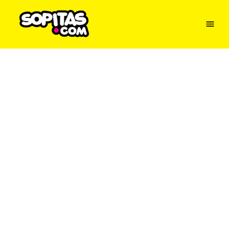
Menu
Sopitas
USA