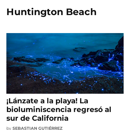
Huntington Beach
Skip
to
content
¡Lánzate a la playa! La
bioluminiscencia regresó al
sur de California
by
SEBASTIAN GUTIÉRREZ