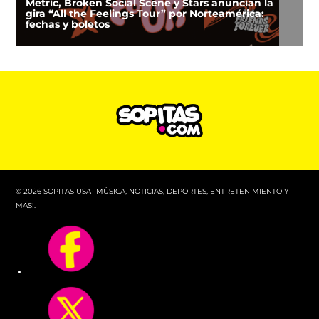
Metric, Broken Social Scene y Stars anuncian la
gira “All the Feelings Tour” por Norteamérica:
fechas y boletos
© 2026 SOPITAS USA- MÚSICA, NOTICIAS, DEPORTES, ENTRETENIMIENTO Y
MÁS!.