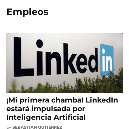
Empleos
Skip
to
content
¡Mi primera chamba! LinkedIn
estará impulsada por
Inteligencia Artificial
by
SEBASTIAN GUTIÉRREZ