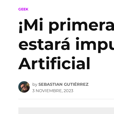
POSTED
GEEK
IN
¡Mi primer
estará impu
Artificial
by
SEBASTIAN GUTIÉRREZ
3 NOVIEMBRE, 2023