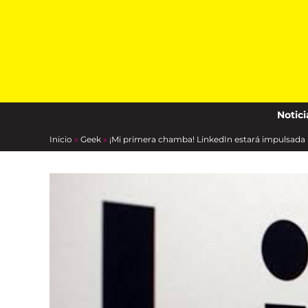
Skip
to
content
Notici
Inicio
»
Geek
»
¡Mi primera chamba! LinkedIn estará impulsada po