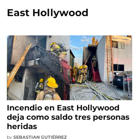
East Hollywood
Skip
to
content
Incendio en East Hollywood
deja como saldo tres personas
heridas
by
SEBASTIAN GUTIÉRREZ