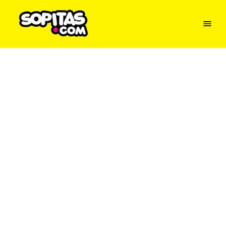
Menu
Sopitas
USA