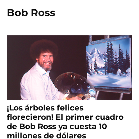
Bob Ross
Skip
to
content
¡Los árboles felices
florecieron! El primer cuadro
de Bob Ross ya cuesta 10
millones de dólares