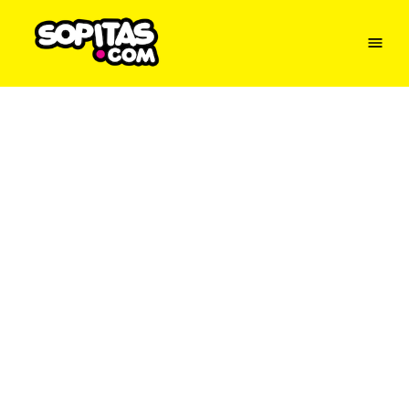
Menu
Sopitas
USA