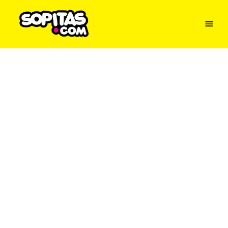
Menu
Sopitas
USA