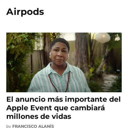
Airpods
Skip
to
content
El anuncio más importante del
Apple Event que cambiará
millones de vidas
by
FRANCISCO ALANÍS