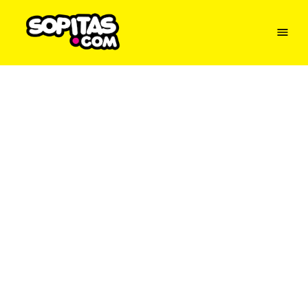
Menu
Sopitas
USA