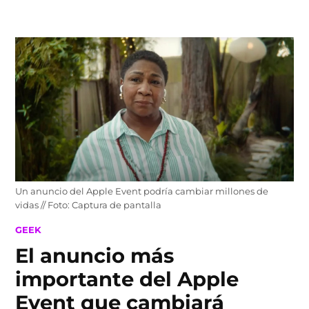
Skip
to
content
Un anuncio del Apple Event podría cambiar millones de
vidas // Foto: Captura de pantalla
POSTED
GEEK
IN
El anuncio más
importante del Apple
Event que cambiará