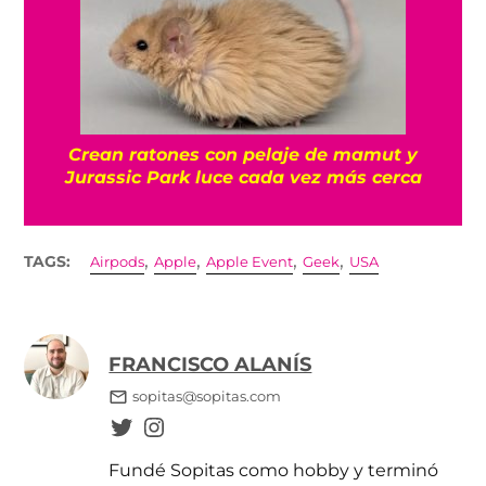
Crean ratones con pelaje de mamut y
Jurassic Park luce cada vez más cerca
,
,
,
,
TAGS:
Airpods
Apple
Apple Event
Geek
USA
FRANCISCO ALANÍS
sopitas@sopitas.com
Fundé Sopitas como hobby y terminó