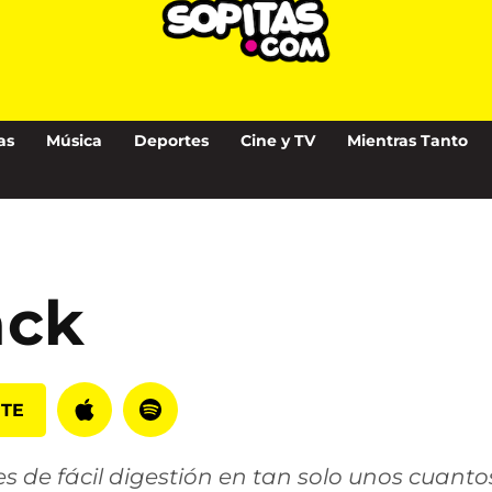
as
Música
Deportes
Cine y TV
Mientras Tanto
ack
Apple
Spotify
ETE
Podcasts
es de fácil digestión en tan solo unos cuanto