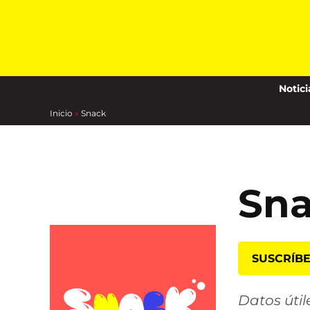
content
Notici
Inicio
»
Snack
Sn
SUSCRÍB
Datos útil