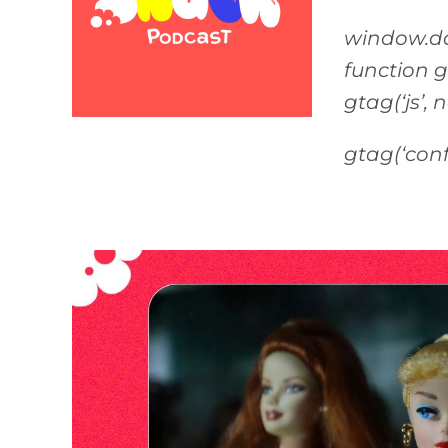
window.da
function 
gtag(‘js’, 
gtag(‘conf