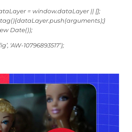
taLayer = window.dataLayer || [];
gtag(){dataLayer.push(arguments);}
new Date());
ig’, ‘AW-10796893517’);