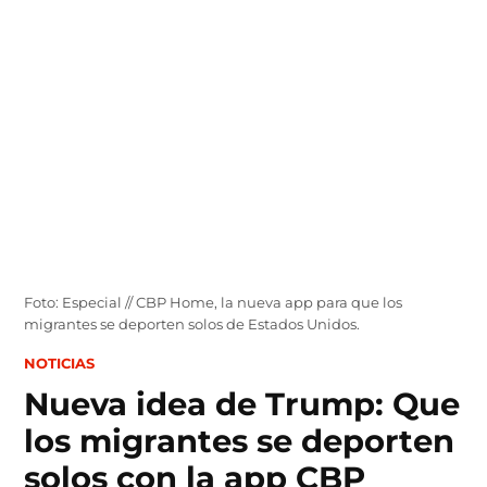
Skip
to
content
Foto: Especial // CBP Home, la nueva app para que los
migrantes se deporten solos de Estados Unidos.
POSTED
NOTICIAS
IN
Nueva idea de Trump: Que
los migrantes se deporten
solos con la app CBP