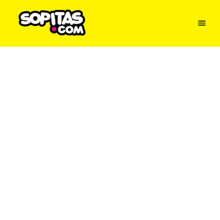
Menu
Sopitas
USA