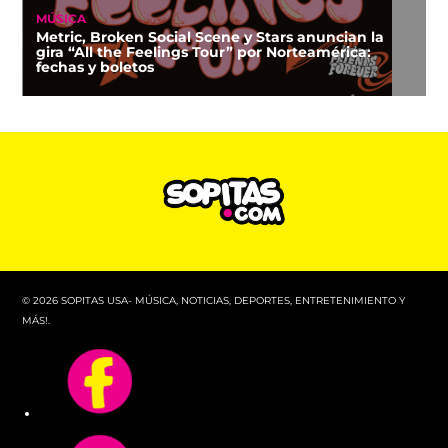
MÚSICA
Metric, Broken Social Scene y Stars anuncian la
gira “All the Feelings Tour” por Norteamérica:
fechas y boletos
© 2026 SOPITAS USA- MÚSICA, NOTICIAS, DEPORTES, ENTRETENIMIENTO Y
MÁS!.