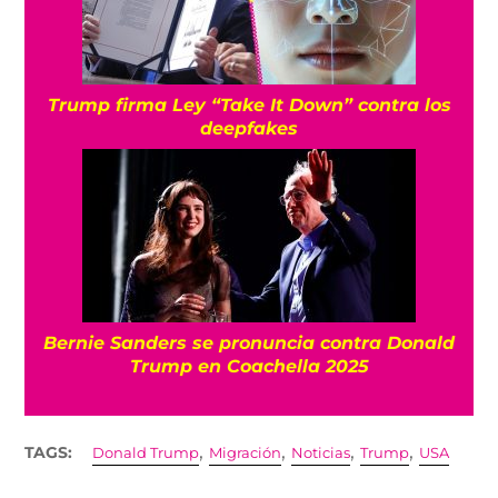
Trump firma Ley “Take It Down” contra los
deepfakes
Bernie Sanders se pronuncia contra Donald
Trump en Coachella 2025
,
,
,
,
TAGS:
Donald Trump
Migración
Noticias
Trump
USA