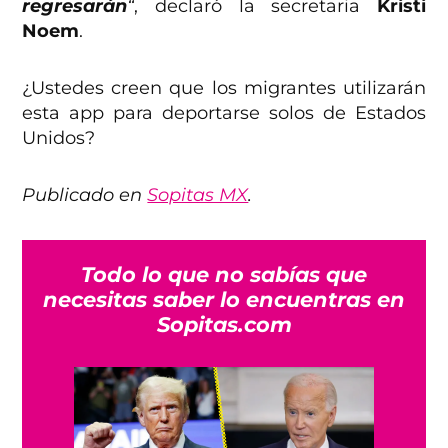
regresarán
“
, declaró la secretaria
Kristi
Noem
.
¿Ustedes creen que los migrantes utilizarán
esta app para deportarse solos de Estados
Unidos?
Publicado en
Sopitas MX
.
Todo lo que no sabías que
necesitas saber lo encuentras en
Sopitas.com