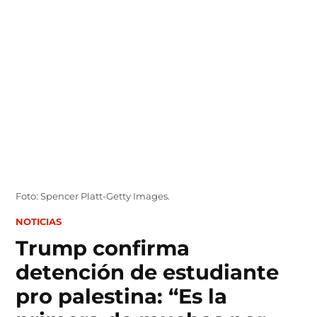
Skip
to
content
Foto: Spencer Platt-Getty Images.
POSTED
NOTICIAS
IN
Trump confirma
detención de estudiante
pro palestina: “Es la