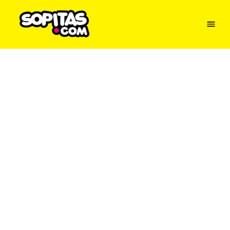
Menu
Sopitas
USA