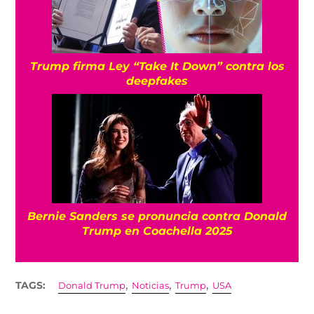
Trump firma Ley “Take It Down” contra los
deepfakes
Bernie Sanders se pronuncia contra Donald
Trump en Coachella 2025
,
,
,
TAGS:
Donald Trump
Noticias
Trump
USA