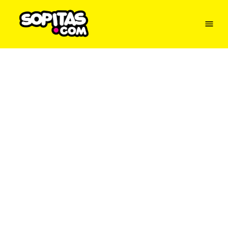
Menu
Sopitas
USA