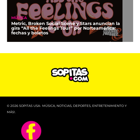
MÚSICA
Metric, Broken Social Scene y Stars anuncian la
gira “All the Feelings Tour” por Norteamérica:
fechas y boletos
© 2026 SOPITAS USA- MÚSICA, NOTICIAS, DEPORTES, ENTRETENIMIENTO Y
MÁS!.