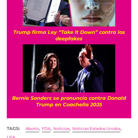
Trump firma Ley “Take It Down” contra los
deepfakes
Bernie Sanders se pronuncia contra Donald
Trump en Coachella 2025
,
,
,
,
TAGS:
Aborto
FDA
Noticias
Noticias Estados Unidos
USA