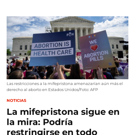
Skip
to
content
Las restricciones a la mifepristona amenazarían aún más el
derecho al aborto en Estados Unidos/Foto: AFP
POSTED
NOTICIAS
IN
La mifepristona sigue en
la mira: Podría
restringirse en todo