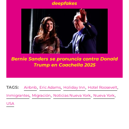
deepfakes
Bernie Sanders se pronuncia contra Donald
Trump en Coachella 2025
,
,
,
,
TAGS:
Airbnb
Eric Adams
Holiday Inn
Hotel Roosevelt
,
,
,
,
Inmigrantes
Migración
Noticias Nueva York
Nueva York
USA