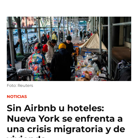
Skip
to
content
Foto: Reuters
POSTED
NOTICIAS
IN
Sin Airbnb u hoteles:
Nueva York se enfrenta a
una crisis migratoria y de