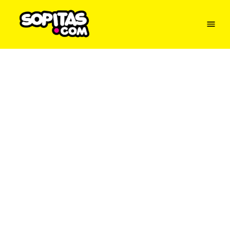
Menu
Sopitas
USA