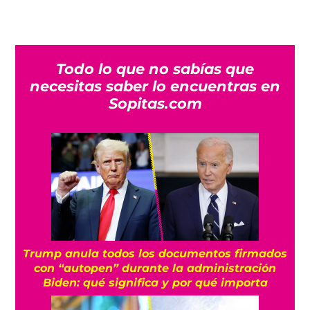
Todo lo que no sabías que
necesitas saber lo encuentras en
Sopitas.com
Trump anula todos los documentos firmados
con “autopen” durante la administración
Biden: qué significa y por qué importa