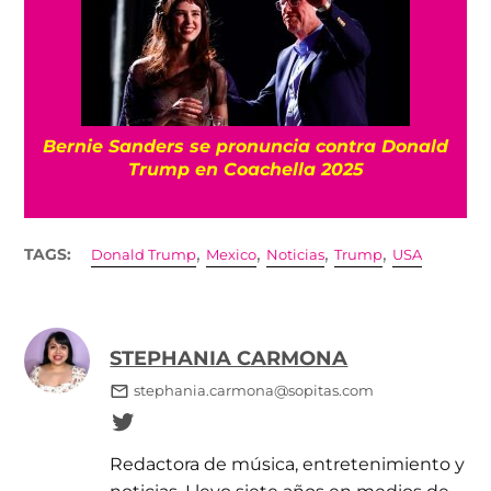
Bernie Sanders se pronuncia contra Donald
Trump en Coachella 2025
,
,
,
,
TAGS:
Donald Trump
Mexico
Noticias
Trump
USA
STEPHANIA CARMONA
stephania.carmona@sopitas.com
Redactora de música, entretenimiento y