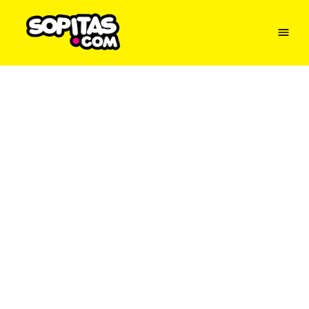
Menu
Sopitas
USA