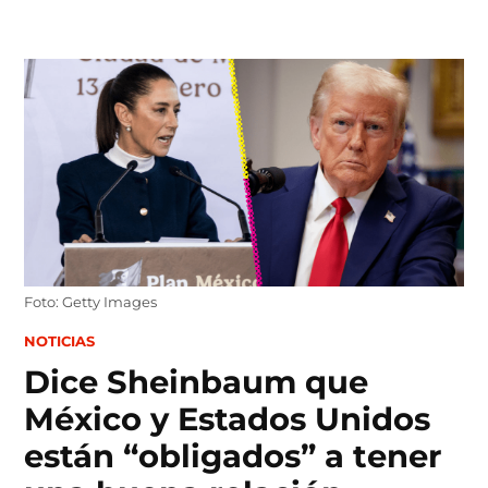
Skip
to
content
Foto: Getty Images
POSTED
NOTICIAS
IN
Dice Sheinbaum que
México y Estados Unidos
están “obligados” a tener