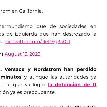
rom en California.
ercermundismo que de sociedades en
icas de izquierda que han destrozado la
s.
pic.twitter.com/1IePYg3k0D
n)
August 13, 2023
t, Versace y Nordstrom han perdido
 minutos
y aunque las autoridades ya
ncial que ya logró
la detención de 11
uación ya es preocupante.