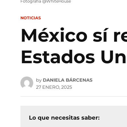
Fotografía @WhiteHouse
POSTED
NOTICIAS
IN
México sí r
Estados Un
by
DANIELA BÁRCENAS
27 ENERO, 2025
Lo que necesitas saber: