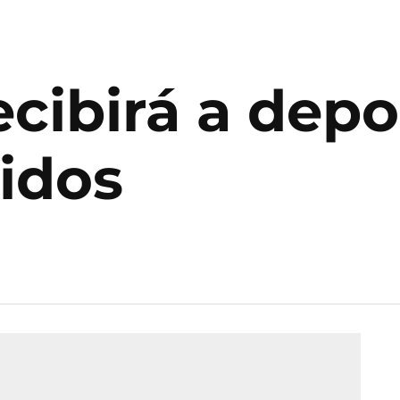
ecibirá a dep
idos