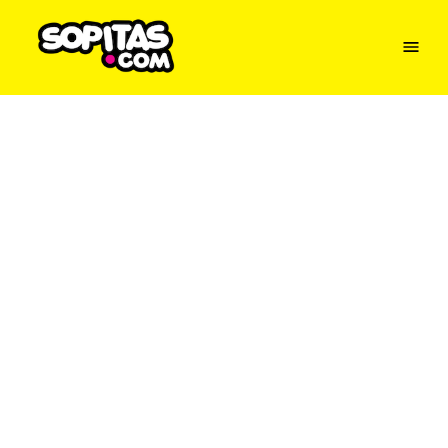
Menu
Sopitas
USA