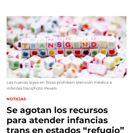
Skip
to
content
Las nuevas leyes en Texas prohiben atención médica a
infantes trans/Foto: Pexels
POSTED
NOTICIAS
IN
Se agotan los recursos
para atender infancias
trans en estados “refugio”