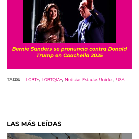
Bernie Sanders se pronuncia contra Donald
Trump en Coachella 2025
,
,
,
TAGS:
LGBT+
LGBTQIA+
Noticias Estados Unidos
USA
LAS MÁS LEÍDAS