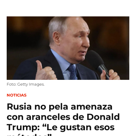
Skip
to
content
Foto: Getty Images.
POSTED
NOTICIAS
IN
Rusia no pela amenaza
con aranceles de Donald
Trump: “Le gustan esos