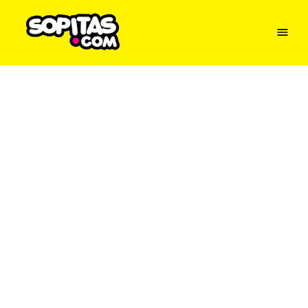
Menu
Sopitas
USA