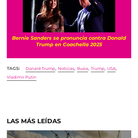
Bernie Sanders se pronuncia contra Donald
Trump en Coachella 2025
,
,
,
,
,
TAGS:
Donald Trump
Noticias
Rusia
Trump
USA
Vladimir Putin
LAS MÁS LEÍDAS