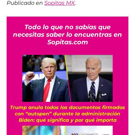
Publicado en
Sopitas MX
.
Todo lo que no sabías que
necesitas saber lo encuentras en
Sopitas.com
Trump anula todos los documentos firmados
con “autopen” durante la administración
Biden: qué significa y por qué importa