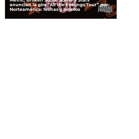
Metric, Broken Social Scene y Stars
anuncian la gira “All the Feelings Tour” por
Norteamérica: fechas y boletos