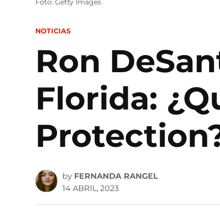
Foto: Getty Images
POSTED
NOTICIAS
IN
Ron DeSant
Florida: ¿Q
Protection
by
FERNANDA RANGEL
14 ABRIL, 2023