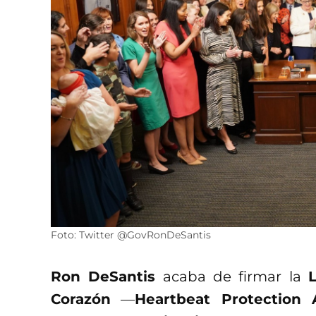
Foto: Twitter @GovRonDeSantis
Ron DeSantis
acaba de firmar la
Corazón
—
Heartbeat Protection 