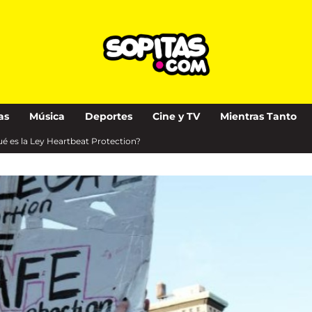
as
Música
Deportes
Cine y TV
Mientras Tanto
ué es la Ley Heartbeat Protection?