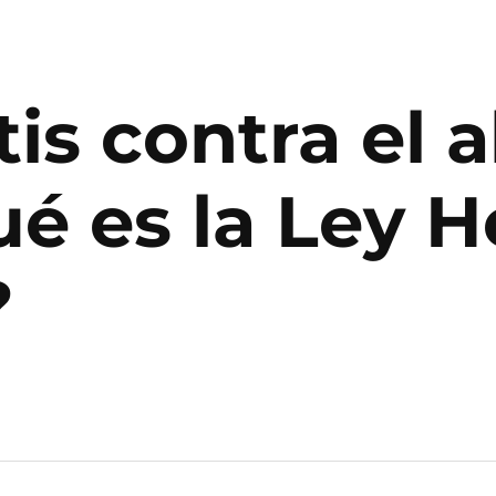
is contra el 
ué es la Ley 
?