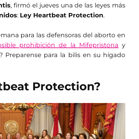
tis
, firmó el jueves una de las leyes más
nidos
:
Ley Heartbeat Protection
.
mana para las defensoras del aborto en
sible prohibición de la Mifepristona
y
? Preparense para la bilis en su hígado
tbeat Protection?