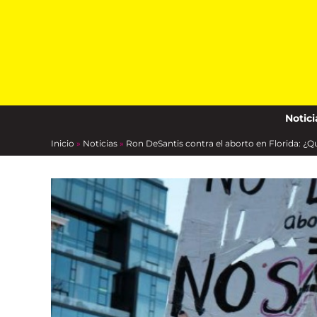
Skip
to
content
Notici
Inicio
»
Noticias
»
Ron DeSantis contra el aborto en Florida: ¿Q