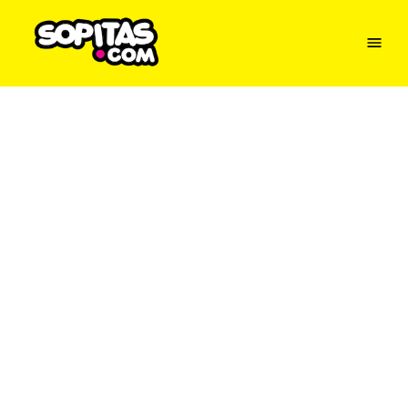
Menu
Sopitas
USA