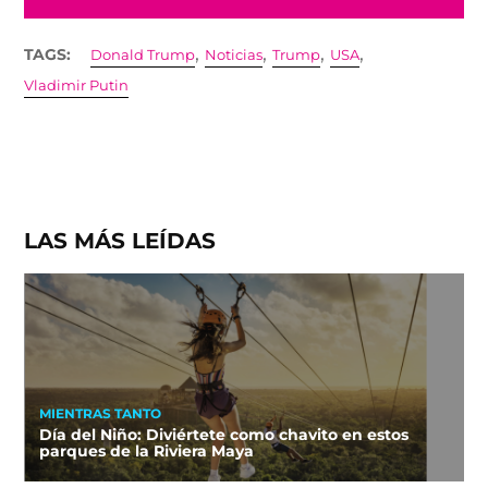
,
,
,
,
TAGS:
Donald Trump
Noticias
Trump
USA
Vladimir Putin
LAS MÁS LEÍDAS
MIENTRAS TANTO
Día del Niño: Diviértete como chavito en estos
parques de la Riviera Maya