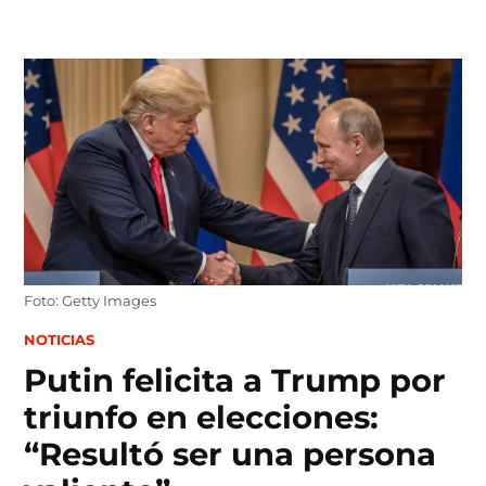
Skip
to
content
Foto: Getty Images
POSTED
NOTICIAS
IN
Putin felicita a Trump por
triunfo en elecciones:
“Resultó ser una persona