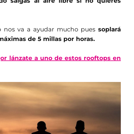
o salgas al aire libre si no quieres
co nos va a ayudar mucho pues
soplará
áximas de 5 millas por horas.
or lánzate a uno de estos rooftops en