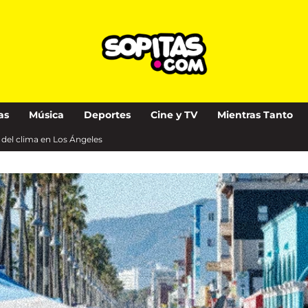
as
Música
Deportes
Cine y TV
Mientras Tanto
o del clima en Los Ángeles