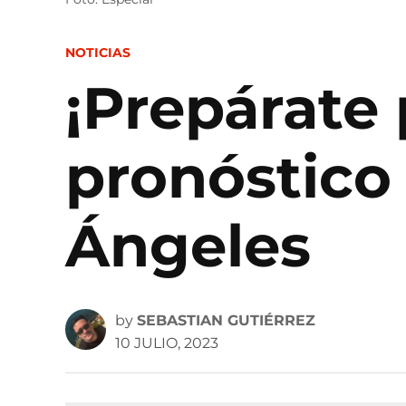
POSTED
NOTICIAS
IN
¡Prepárate p
pronóstico 
Ángeles
by
SEBASTIAN GUTIÉRREZ
10 JULIO, 2023