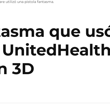
re utilizó una pistola fantasma.
tasma que usó
 UnitedHealth
n 3D