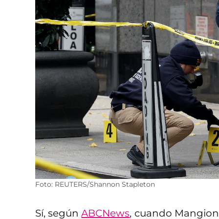
Foto: REUTERS/Shannon Stapleton
Sí, según
ABCNews
, cuando Mangione