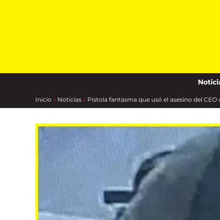
Skip
to
content
Notici
Inicio
»
Noticias
»
Pistola fantasma que usó el asesino del CEO