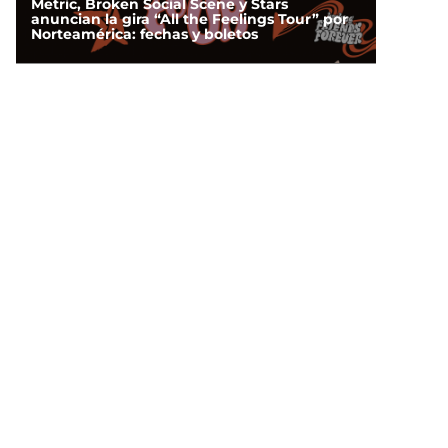
Metric, Broken Social Scene y Stars
anuncian la gira “All the Feelings Tour” por
Norteamérica: fechas y boletos