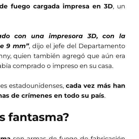
 de fuego cargada impresa en 3D
, un
cado con una impresora 3D, con la
de 9 mm”
, dijo el jefe del Departamento
enny, quien también agregó que aún era
había comprado o impreso en su casa.
des estadounidenses,
cada vez más han
as de crímenes en todo su país
.
as fantasma?
asma
son armas de fuego de fabricación