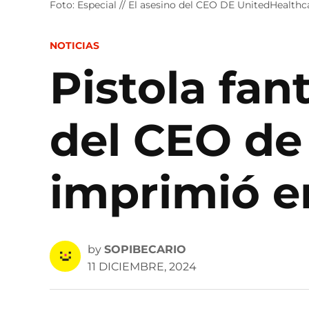
Foto: Especial // El asesino del CEO DE UnitedHealthca
POSTED
NOTICIAS
IN
Pistola fan
del CEO de
imprimió e
by
SOPIBECARIO
11 DICIEMBRE, 2024