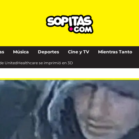
as
Música
Deportes
Cine y TV
Mientras Tanto
 de UnitedHealthcare se imprimió en 3D