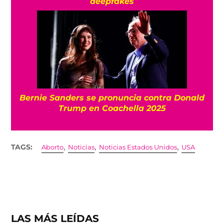
deepfakes
Bernie Sanders se pronuncia contra Donald
Trump en Coachella 2025
,
,
,
TAGS:
Aborto
Noticias
Noticias Estados Unidos
USA
LAS MÁS LEÍDAS