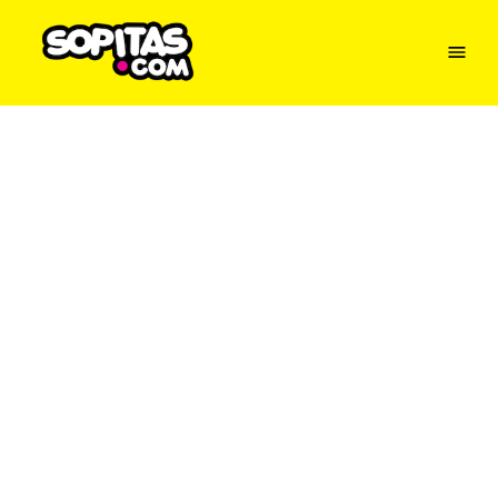
Menu
Sopitas
USA