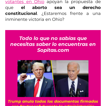
votantes en Ohio
apoyan la propuesta de
que
el aborto sea un derecho
constitucional
. ¿Estaremos frente a una
inminente victoria en Ohio?
Todo lo que no sabías que
necesitas saber lo encuentras en
Sopitas.com
Trump anula todos los documentos firmados