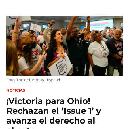
Skip
to
content
Foto: The Columbus Dispatch
POSTED
NOTICIAS
IN
¡Victoria para Ohio!
Rechazan el ‘Issue 1’ y
avanza el derecho al