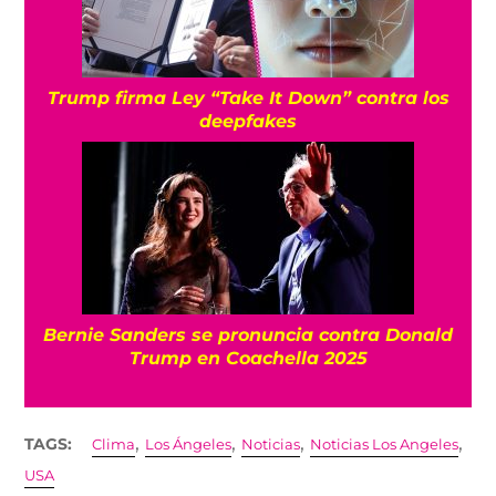
Trump firma Ley “Take It Down” contra los
deepfakes
Bernie Sanders se pronuncia contra Donald
Trump en Coachella 2025
,
,
,
,
TAGS:
Clima
Los Ángeles
Noticias
Noticias Los Angeles
USA