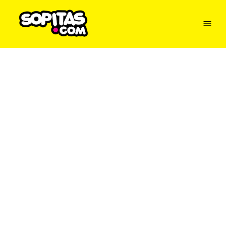
Menu
Sopitas
USA