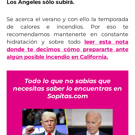
Los Ángeles sólo subirá.
Se acerca el verano y con ello la temporada
de calores e incendios. Por eso te
recomendamos mantenerte en constante
hidratación y sobre todo
leer esta nota
donde te decimos cómo prepararte ante
algún posible incendio en California.
Todo lo que no sabías que
necesitas saber lo encuentras en
Sopitas.com