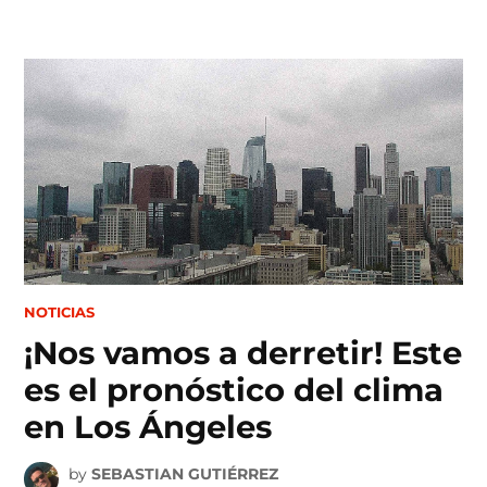
Skip
to
content
POSTED
NOTICIAS
IN
¡Nos vamos a derretir! Este
es el pronóstico del clima
en Los Ángeles
by
SEBASTIAN GUTIÉRREZ