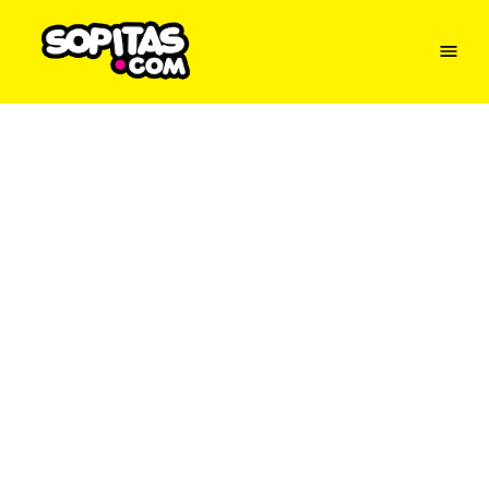
Menu
Sopitas
USA