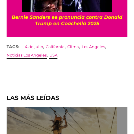
Bernie Sanders se pronuncia contra Donald
Trump en Coachella 2025
,
,
,
,
TAGS:
4 de julio
California
Clima
Los Ángeles
,
Noticias Los Angeles
USA
LAS MÁS LEÍDAS