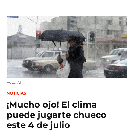
Skip
to
content
Foto: AP
POSTED
NOTICIAS
IN
¡Mucho ojo! El clima
puede jugarte chueco
este 4 de julio