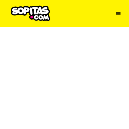
Menu
Sopitas
USA