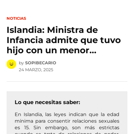
Skip
to
POSTED
NOTICIAS
IN
content
Islandia: Ministra de
Infancia admite que tuvo
hijo con un menor…
by
SOPIBECARIO
24 MARZO, 2025
Lo que necesitas saber:
En Islandia, las leyes indican que la edad
mínima para consentir relaciones sexuales
es 15. Sin embargo, son más estrictas
cuando se trata de relaciones de poder,