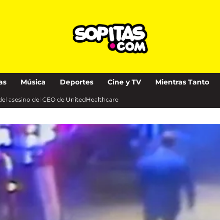
as
Música
Deportes
Cine y TV
Mientras Tanto
s del asesino del CEO de UnitedHealthcare