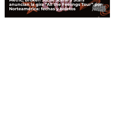
Metric, Broken Social Scene y Stars
anuncian la gira “All the Feelings Tour” por
Norteamérica: fechas y boletos