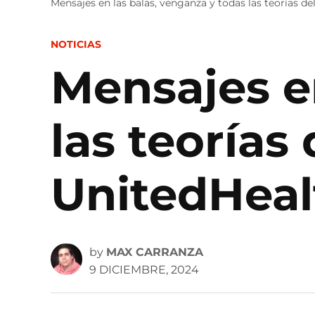
Mensajes en las balas, venganza y todas las teorías d
POSTED
NOTICIAS
IN
Mensajes e
las teorías
UnitedHeal
by
MAX CARRANZA
9 DICIEMBRE, 2024