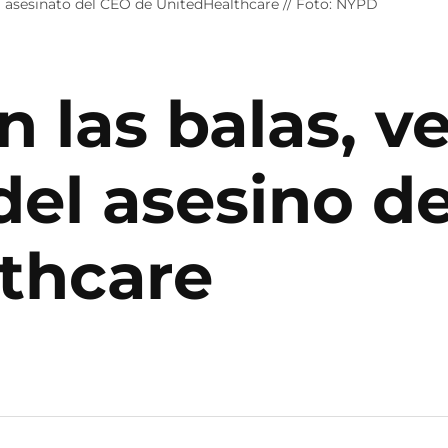
el asesinato del CEO de UnitedHealthcare // Foto: NYPD
n las balas, v
 del asesino d
thcare