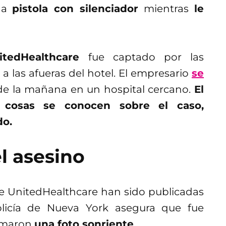
na
pistola con silenciador
mientras
le
tedHealthcare
fue captado por las
a las afueras del hotel. El empresario
se
de la mañana en un hospital cercano.
El
 cosas se conocen sobre el caso,
do.
l asesino
de UnitedHealthcare han sido publicadas
olicía de Nueva York asegura que fue
tomaron
una foto sonriente
.