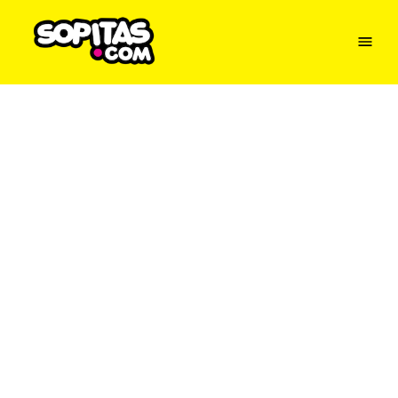
Menu
Sopitas
USA