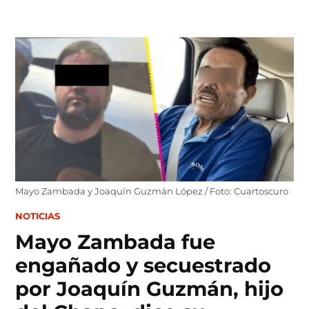
Skip
to
content
Mayo Zambada y Joaquín Guzmán López / Foto: Cuartoscuro
POSTED
NOTICIAS
IN
Mayo Zambada fue
engañado y secuestrado
por Joaquín Guzmán, hijo