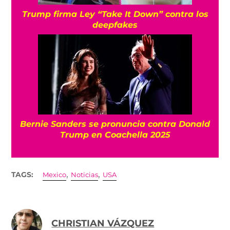
Trump firma Ley “Take It Down” contra los
deepfakes
Bernie Sanders se pronuncia contra Donald
Trump en Coachella 2025
,
,
TAGS:
Mexico
Noticias
USA
CHRISTIAN VÁZQUEZ