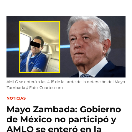
Skip
to
content
AMLO se enteró a las 4:15 de la tarde de la detención del Mayo
Zambada // Foto: Cuartoscuro
POSTED
NOTICIAS
IN
Mayo Zambada: Gobierno
de México no participó y
AMLO se enteró en la