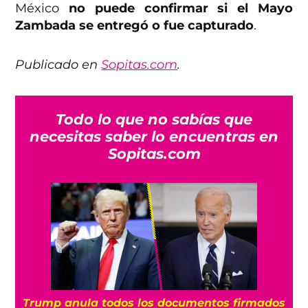
México
no puede confirmar si el Mayo
Zambada se entregó o fue capturado
.
Publicado en
Sopitas.com
.
Todo lo que no sabías que
necesitas saber lo encuentras en
Sopitas.com
Trump anula todos los documentos firmados