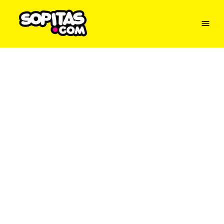
Menu
Sopitas
USA