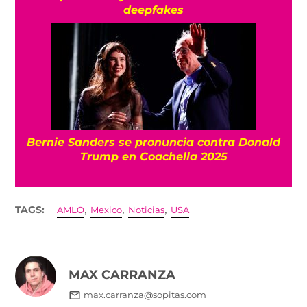
deepfakes
Bernie Sanders se pronuncia contra Donald
Trump en Coachella 2025
,
,
,
TAGS:
AMLO
Mexico
Noticias
USA
MAX CARRANZA
max.carranza@sopitas.com