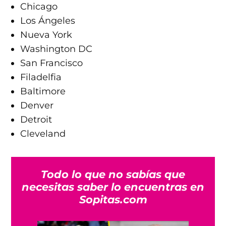
Chicago
Los Ángeles
Nueva York
Washington DC
San Francisco
Filadelfia
Baltimore
Denver
Detroit
Cleveland
Todo lo que no sabías que
necesitas saber lo encuentras en
Sopitas.com