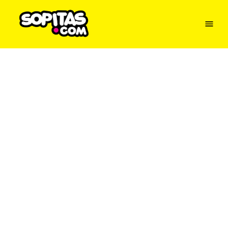
Menu
Sopitas
USA