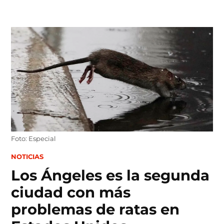
Skip
to
content
Foto: Especial
POSTED
NOTICIAS
IN
Los Ángeles es la segunda
ciudad con más
problemas de ratas en