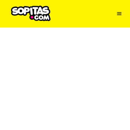
Menu
Sopitas
USA