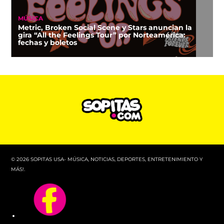
MÚSICA
Metric, Broken Social Scene y Stars anuncian la
gira “All the Feelings Tour” por Norteamérica:
fechas y boletos
© 2026 SOPITAS USA- MÚSICA, NOTICIAS, DEPORTES, ENTRETENIMIENTO Y
MÁS!.