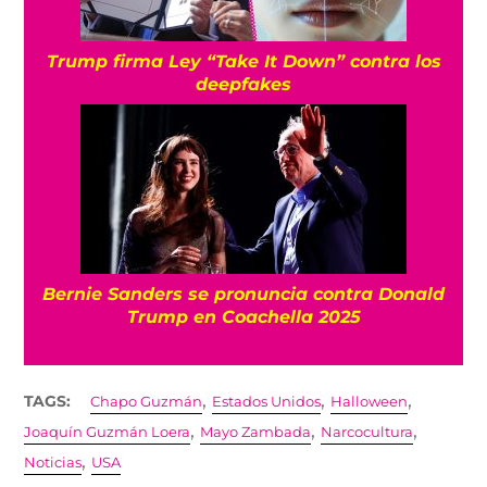
Trump firma Ley “Take It Down” contra los
deepfakes
Bernie Sanders se pronuncia contra Donald
Trump en Coachella 2025
,
,
,
TAGS:
Chapo Guzmán
Estados Unidos
Halloween
,
,
,
Joaquín Guzmán Loera
Mayo Zambada
Narcocultura
,
Noticias
USA