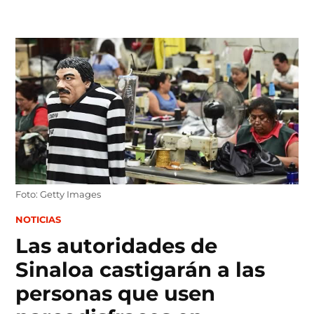
Skip
to
content
Foto: Getty Images
POSTED
NOTICIAS
IN
Las autoridades de
Sinaloa castigarán a las
personas que usen