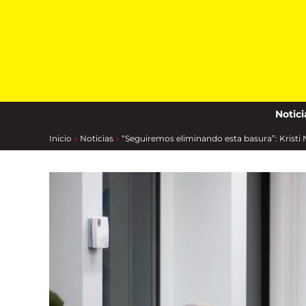
Skip
to
content
Notici
Inicio
»
Noticias
»
“Seguiremos eliminando esta basura”: Krist