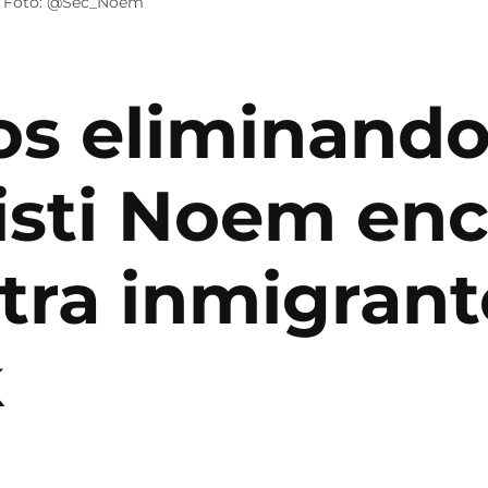
 / Foto: @Sec_Noem
s eliminando
risti Noem en
tra inmigrant
k