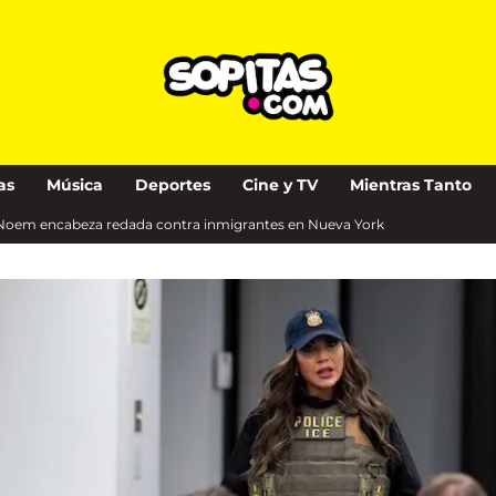
as
Música
Deportes
Cine y TV
Mientras Tanto
i Noem encabeza redada contra inmigrantes en Nueva York