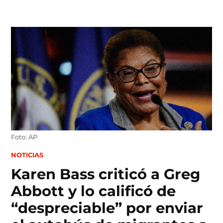
Skip
to
content
Foto: AP
POSTED
NOTICIAS
IN
Karen Bass criticó a Greg
Abbott y lo calificó de
“despreciable” por enviar