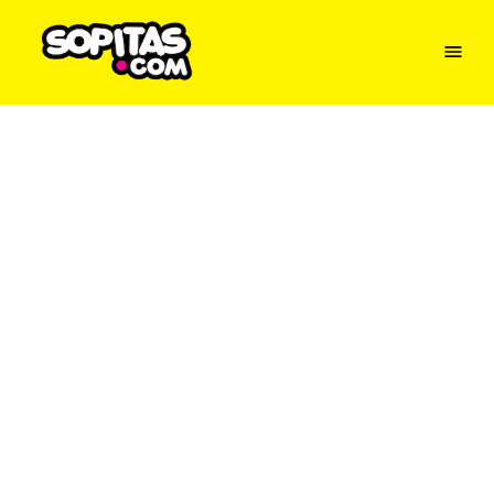
Menu
Sopitas
USA