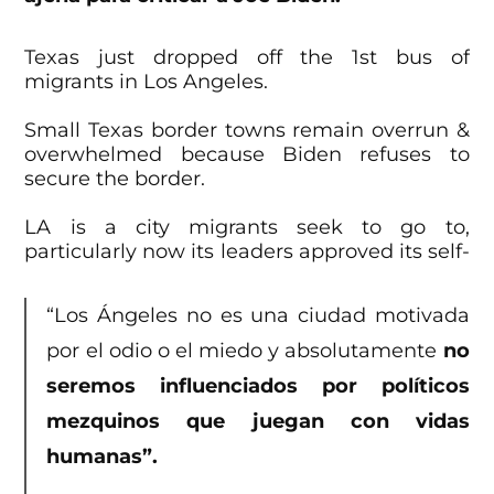
Texas just dropped off the 1st bus of
migrants in Los Angeles.
Small Texas border towns remain overrun &
overwhelmed because Biden refuses to
secure the border.
LA is a city migrants seek to go to,
particularly now its leaders approved its self-
declared sanctuary status.
“Los Ángeles no es una ciudad motivada
— Greg Abbott (@GregAbbott_TX)
June 14,
2023
por el odio o el miedo y absolutamente
no
seremos influenciados por políticos
mezquinos que juegan con vidas
humanas”.