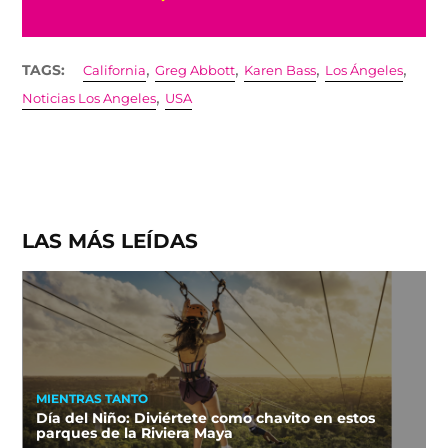
,
,
,
,
TAGS:
California
Greg Abbott
Karen Bass
Los Ángeles
,
Noticias Los Angeles
USA
LAS MÁS LEÍDAS
MIENTRAS TANTO
Día del Niño: Diviértete como chavito en estos
parques de la Riviera Maya