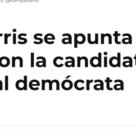
oto: @KamalaHarris
ris se apunta
on la candida
al demócrata