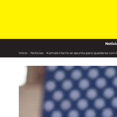
Skip
to
content
Notici
Inicio
»
Noticias
»
Kamala Harris se apunta para quedarse con l