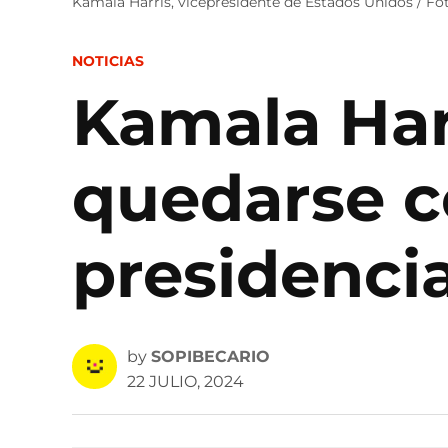
Kamala Harris, vicepresidente de Estados Unidos / F
POSTED
NOTICIAS
IN
Kamala Har
quedarse c
presidenci
by
SOPIBECARIO
22 JULIO, 2024