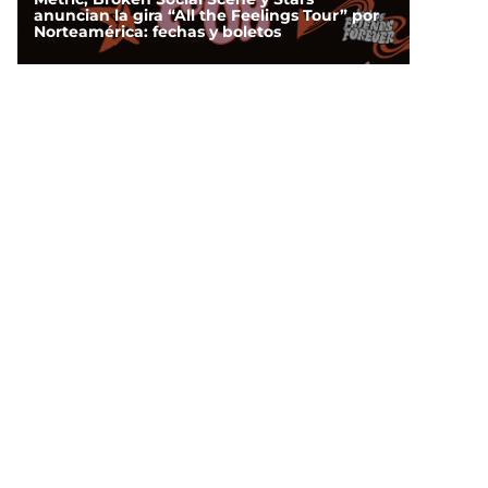
anuncian la gira “All the Feelings Tour” por
Norteamérica: fechas y boletos