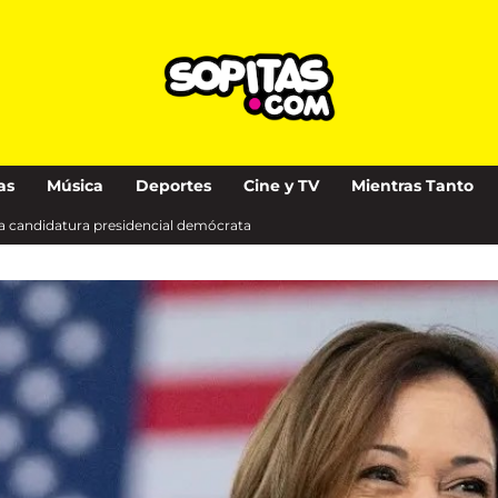
as
Música
Deportes
Cine y TV
Mientras Tanto
a candidatura presidencial demócrata