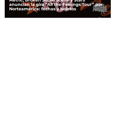
Metric, Broken Social Scene y Stars
anuncian la gira “All the Feelings Tour” por
Norteamérica: fechas y boletos