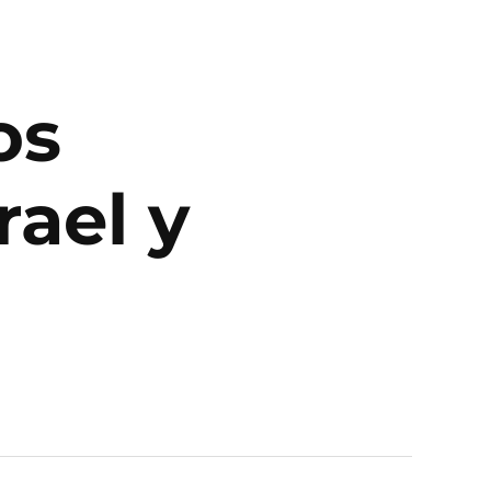
os
rael y