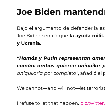
Joe Biden mantendrá
Bajo el argumento de defender la est
Joe Biden señaló que
la ayuda milit
y Ucrania.
“Hamás y Putin representan amena
común: ambos quieren aniquilar 
aniquilarla por completo”
, añadió el 
We cannot—and will not—let terrorists
I refuse to let that happen.
pic.twitt