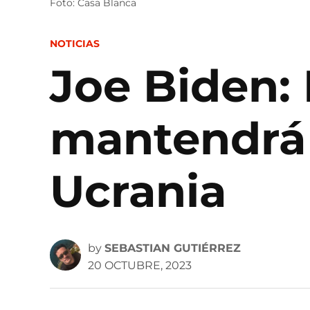
Foto: Casa Blanca
POSTED
NOTICIAS
IN
Joe Biden:
mantendrá 
Ucrania
by
SEBASTIAN GUTIÉRREZ
20 OCTUBRE, 2023