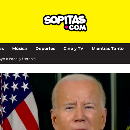
as
Música
Deportes
Cine y TV
Mientras Tanto
o a Israel y Ucrania