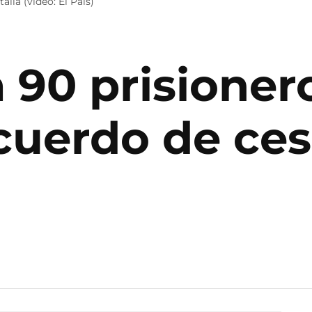
alla (video: El País)
ra 90 prisione
cuerdo de ces