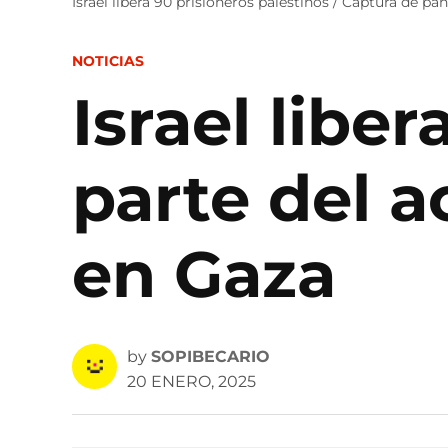
Israel libera 90 prisioneros palestinos / Captura de pant
POSTED
NOTICIAS
IN
Israel libe
parte del a
en Gaza
by
SOPIBECARIO
20 ENERO, 2025