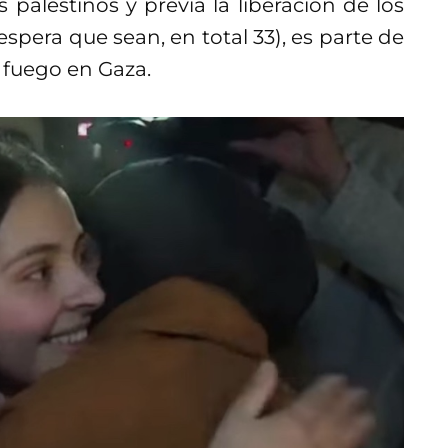
 palestinos y previa la liberación de los
spera que sean, en total 33), es parte de
l fuego en Gaza.