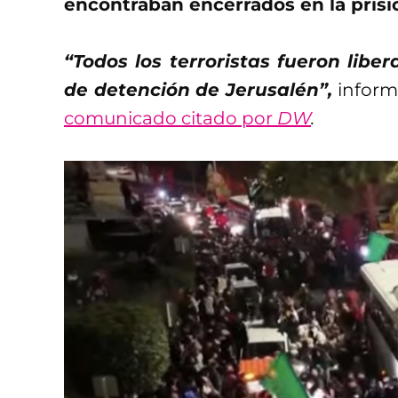
encontraban encerrados en la prisió
“Todos los terroristas fueron liber
de detención de Jerusalén”,
informó
comunicado citado por
DW
.