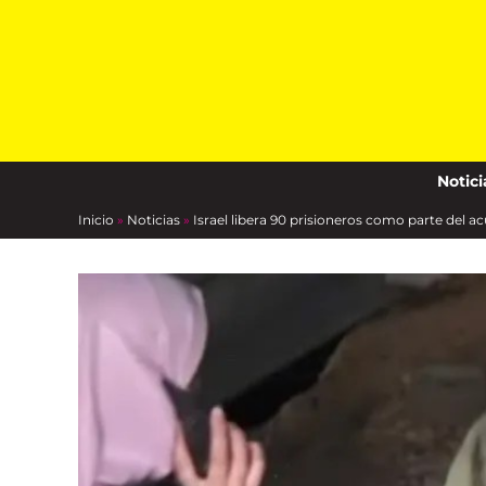
Skip
to
content
Notici
Inicio
»
Noticias
»
Israel libera 90 prisioneros como parte del a