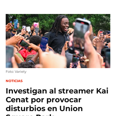
Skip
to
content
Foto: Variety
POSTED
NOTICIAS
IN
Investigan al streamer Kai
Cenat por provocar
disturbios en Union