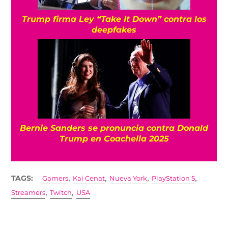
Trump firma Ley “Take It Down” contra los
deepfakes
Bernie Sanders se pronuncia contra Donald
Trump en Coachella 2025
,
,
,
,
TAGS:
Gamers
Kai Cenat
Nueva York
PlayStation 5
,
,
Streamers
Twitch
USA