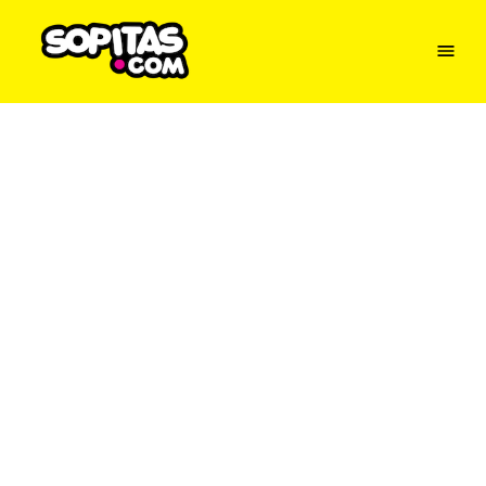
Menu
Sopitas
USA