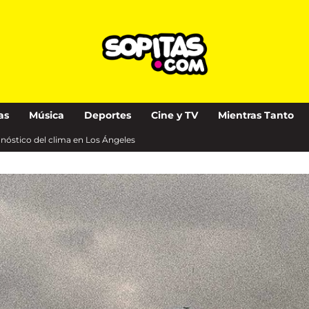
as
Música
Deportes
Cine y TV
Mientras Tanto
nóstico del clima en Los Ángeles