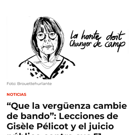
Skip
to
content
Foto: Brouettehurlante
POSTED
NOTICIAS
IN
“Que la vergüenza cambie
de bando”: Lecciones de
Gisèle Pélicot y el juicio