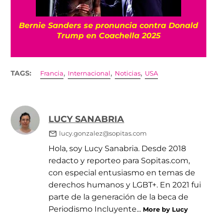
Bernie Sanders se pronuncia contra Donald
Trump en Coachella 2025
,
,
,
TAGS:
Francia
Internacional
Noticias
USA
LUCY SANABRIA
lucy.gonzalez@sopitas.com
Hola, soy Lucy Sanabria. Desde 2018
redacto y reporteo para Sopitas.com,
con especial entusiasmo en temas de
derechos humanos y LGBT+. En 2021 fui
parte de la generación de la beca de
Periodismo Incluyente...
More by Lucy