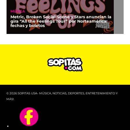
MÚSICA
Metric, Broken Social Scene y Stars anuncian la
gira “All the Feelings Tour” por Norteamérica:
fechas y boletos
© 2026 SOPITAS USA- MÚSICA, NOTICIAS, DEPORTES, ENTRETENIMIENTO Y
MÁS!.