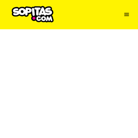
Menu
Sopitas
USA